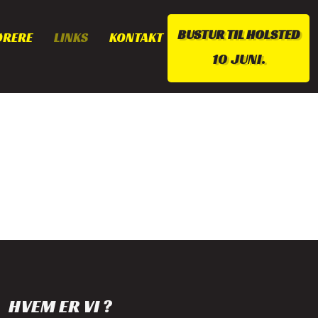
BUSTUR TIL HOLSTED
ØRERE
LINKS
KONTAKT
10 JUNI.​
HVEM ER VI ?